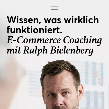
Wissen, was wirklich
funktioniert.
E‑Commerce Coaching
MENU
mit Ralph Bielenberg
BERATUNG
LEISTUNGEN
FOERDERUNG
AGENTURCHECK
KONTAKT